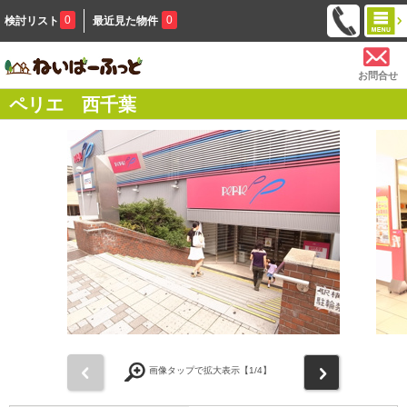
0
0
検討リスト
最近見た物件
お問合せ
ペリエ 西千葉
前
次
画像タップで拡大表示【
1
/4】