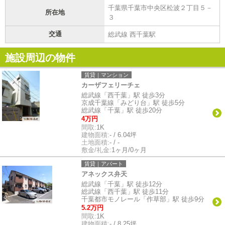
千葉県千葉市中央区松波２丁目５－
所在地
３
交通
総武線 西千葉駅
施設周辺の物件
賃貸｜マンション
カーザフェリーチェ
総武線「西千葉」駅 徒歩3分
京成千葉線「みどり台」駅 徒歩5分
総武線「千葉」駅 徒歩20分
4万円
間取:
1K
建物面積:
- / 6.04坪
土地面積:
- / -
敷金/礼金:
1ヶ月/0ヶ月
賃貸｜アパート
アネックス弁天
総武線「千葉」駅 徒歩12分
総武線「西千葉」駅 徒歩11分
千葉都市モノレール「作草部」駅 徒歩9分
5.2万円
間取:
1K
建物面積:
- / 8.25坪