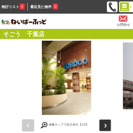
0
0
検討リスト
最近見た物件
お問合せ
そごう 千葉店
前
次
画像タップで拡大表示【
1
/5】