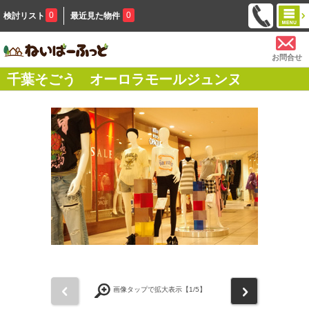
0
0
検討リスト
最近見た物件
お問合せ
千葉そごう オーロラモールジュンヌ
前
次
画像タップで拡大表示【
1
/5】