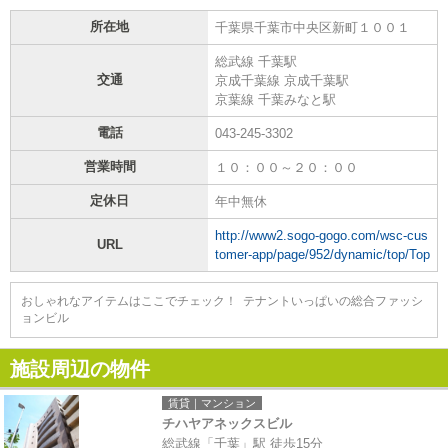
所在地
千葉県千葉市中央区新町１００１
総武線 千葉駅
交通
京成千葉線 京成千葉駅
京葉線 千葉みなと駅
電話
043-245-3302
営業時間
１０：００～２０：００
定休日
年中無休
http://www2.sogo-gogo.com/wsc-cus
URL
tomer-app/page/952/dynamic/top/Top
おしゃれなアイテムはここでチェック！ テナントいっぱいの総合ファッシ
ョンビル
施設周辺の物件
賃貸｜マンション
チハヤアネックスビル
総武線「千葉」駅 徒歩15分