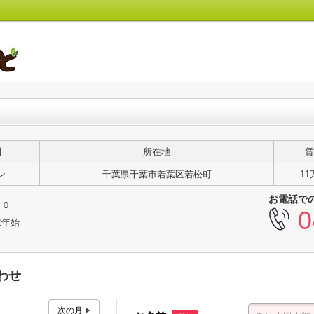
別
所在地
賃
ン
千葉県千葉市若葉区若松町
11
お電話で
３０
0
末年始
わせ