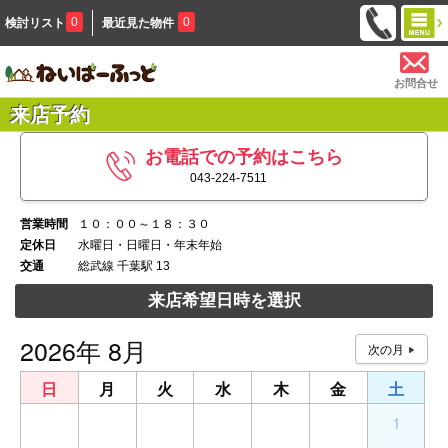
0
0
検討リスト
最近見た物件
お問合せ
来店予約
お電話での予約はこちら
043-224-7511
営業時間
１０：００～１８：３０
定休日
水曜日・日曜日・年末年始
交通
総武線 千葉駅 13
来店希望日時を選択
2026年 8月
日
月
火
水
木
金
土
26
27
28
29
30
31
1