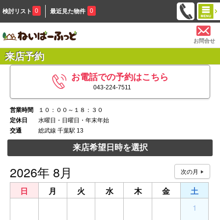
0
0
検討リスト
最近見た物件
お問合せ
来店予約
お電話での予約はこちら
043-224-7511
営業時間
１０：００～１８：３０
定休日
水曜日・日曜日・年末年始
交通
総武線 千葉駅 13
来店希望日時を選択
2026年 8月
日
月
火
水
木
金
土
26
27
28
29
30
31
1