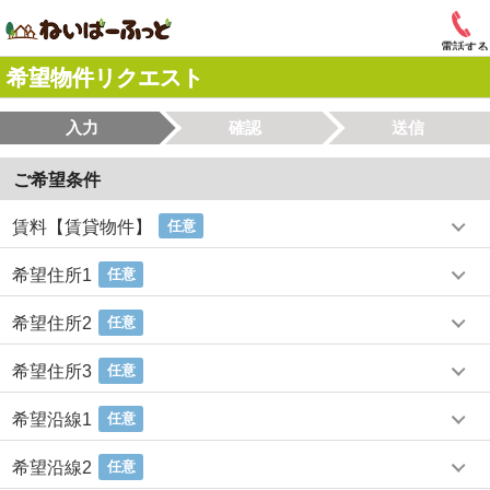
電話する
希望物件リクエスト
入力
確認
送信
ご希望条件
賃料【賃貸物件】
任意
希望住所1
任意
希望住所2
任意
希望住所3
任意
希望沿線1
任意
希望沿線2
任意