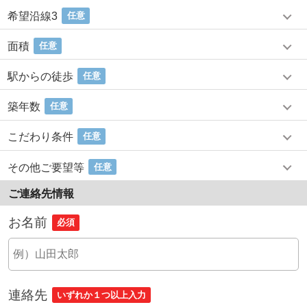
希望沿線3
任意
面積
任意
駅からの徒歩
任意
築年数
任意
こだわり条件
任意
その他ご要望等
任意
ご連絡先情報
お名前
必須
連絡先
いずれか１つ以上入力