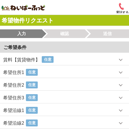
電話する
希望物件リクエスト
入力
確認
送信
ご希望条件
賃料【賃貸物件】
任意
希望住所1
任意
希望住所2
任意
希望住所3
任意
希望沿線1
任意
希望沿線2
任意