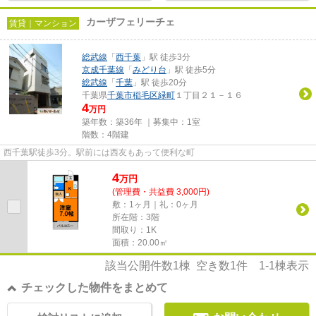
カーザフェリーチェ
賃貸｜マンション
総武線
「
西千葉
」駅 徒歩3分
京成千葉線
「
みどり台
」駅 徒歩5分
総武線
「
千葉
」駅 徒歩20分
千葉県
千葉市稲毛区
緑町
１丁目２１－１６
4
万円
築年数：築36年 ｜募集中：
1室
階数：4階建
西千葉駅徒歩3分。駅前には西友もあって便利な町
4
万
円
(管理費・共益費 3,000円)
敷：1ヶ月｜礼：0ヶ月
所在階：3階
間取り：1K
面積：20.00㎡
該当公開件数
1
棟 空き数
1
件
1-1
棟表示
チェックした物件をまとめて